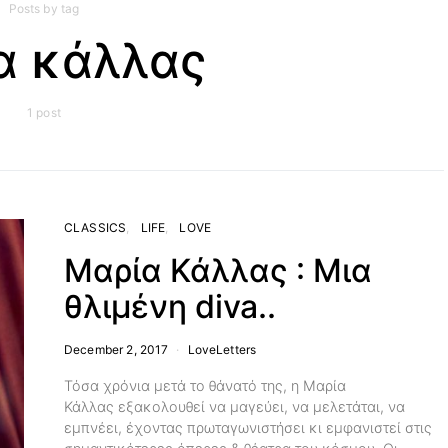
Posts by tag
α κάλλας
1 post
CLASSICS
LIFE
LOVE
Μαρία Κάλλας : Μια
θλιμένη diva..
December 2, 2017
LoveLetters
Τόσα χρόνια μετά το θάνατό της, η Μαρία
Κάλλας εξακολουθεί να μαγεύει, να μελετάται, να
εμπνέει, έχοντας πρωταγωνιστήσει κι εμφανιστεί στις