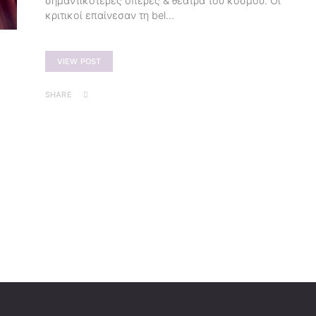
σημαντικότερες όπερες & θέατρα του κόσμου. Οι
κριτικοί επαίνεσαν τη bel…
VIEW POST
SHARE