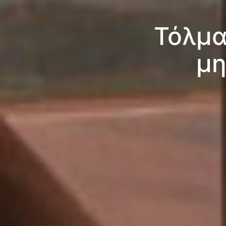
Τόλμα
μη