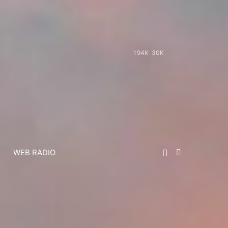
194K
30K
WEB RADIO