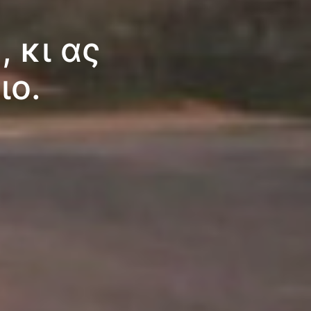
 κι ας
ιο.